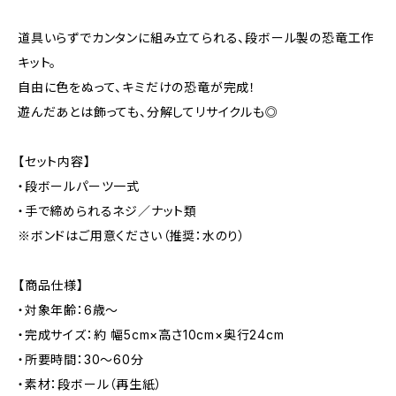
道具いらずでカンタンに組み立てられる、段ボール製の恐竜工作
キット。
自由に色をぬって、キミだけの恐竜が完成！
遊んだあとは飾っても、分解してリサイクルも◎
【セット内容】
・段ボールパーツ一式
・手で締められるネジ／ナット類
※ボンドはご用意ください（推奨：水のり）
【商品仕様】
・対象年齢：6歳〜
・完成サイズ：約 幅5cm×高さ10cm×奥行24cm
・所要時間：30〜60分
・素材：段ボール（再生紙）