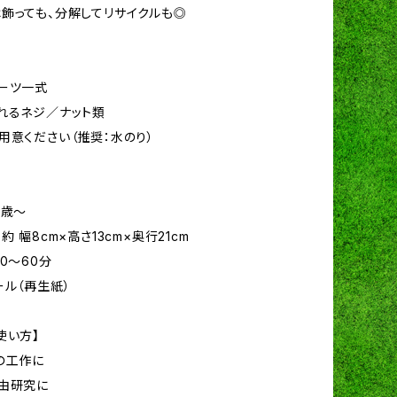
飾っても、分解してリサイクルも◎
ーツ一式
れるネジ／ナット類
用意ください（推奨：水のり）
6歳〜
約 幅8cm×高さ13cm×奥行21cm
0〜60分
ール（再生紙）
使い方】
の工作に
由研究に